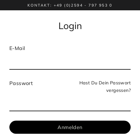
Direkt
KONTAKT: +49 (0)2594 - 797 953 0
zum
Inhalt
Login
E-Mail
Hast Du Dein Passwort
Passwort
vergessen?
Anmelden