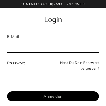
Direkt
KONTAKT: +49 (0)2594 - 797 953 0
zum
Inhalt
Login
E-Mail
Hast Du Dein Passwort
Passwort
vergessen?
Anmelden