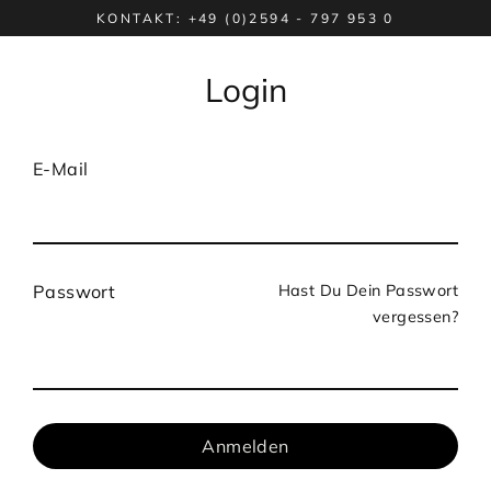
Direkt
KONTAKT: +49 (0)2594 - 797 953 0
zum
Inhalt
Login
E-Mail
Hast Du Dein Passwort
Passwort
vergessen?
Anmelden