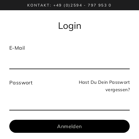
Direkt
KONTAKT: +49 (0)2594 - 797 953 0
zum
Inhalt
Login
E-Mail
Hast Du Dein Passwort
Passwort
vergessen?
Anmelden