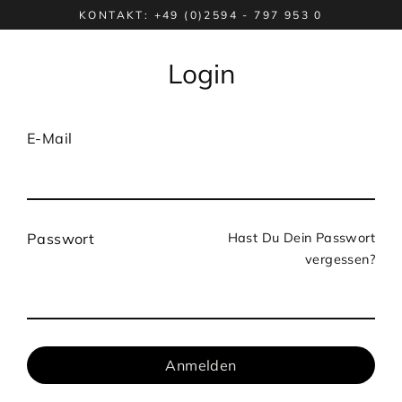
Direkt
KONTAKT: +49 (0)2594 - 797 953 0
zum
Inhalt
Login
E-Mail
Hast Du Dein Passwort
Passwort
vergessen?
Anmelden