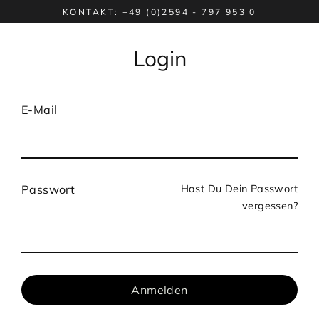
Direkt
KONTAKT: +49 (0)2594 - 797 953 0
zum
Inhalt
Login
E-Mail
Hast Du Dein Passwort
Passwort
vergessen?
Anmelden