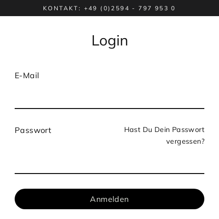
Direkt
KONTAKT: +49 (0)2594 - 797 953 0
zum
Inhalt
Login
E-Mail
Hast Du Dein Passwort
Passwort
vergessen?
Anmelden